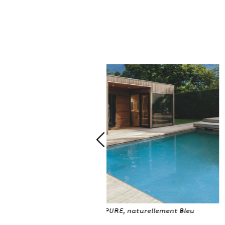
, naturellement Bleu
Couloirs de nage