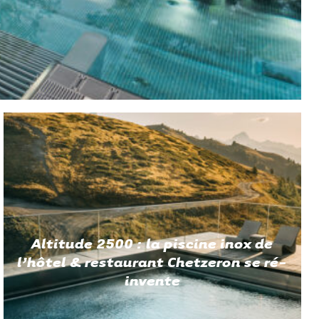
Altitude 2500 : la piscine inox de
l’hôtel & restaurant Chetzeron se ré-
invente