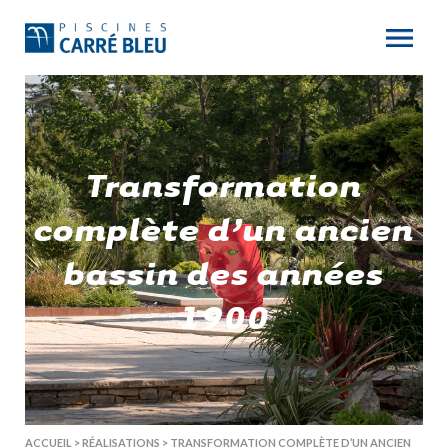
Transformation
complète d’un ancien
bassin des années
1900
ACCUEIL
>
RÉALISATIONS
>
TRANSFORMATION COMPLÈTE D’UN ANCIEN