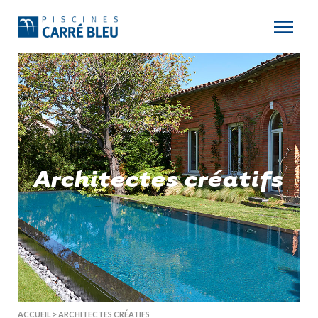
Architectes créatifs
ACCUEIL
>
ARCHITECTES CRÉATIFS