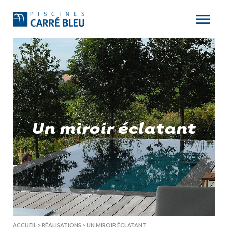
Un miroir éclatant
ACCUEIL
>
RÉALISATIONS
>
UN MIROIR ÉCLATANT