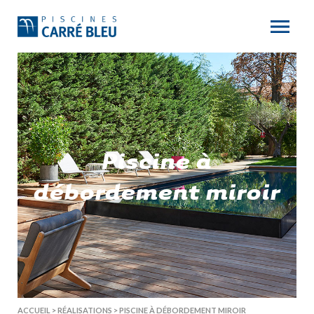
Piscine à
débordement miroir
ACCUEIL
>
RÉALISATIONS
>
PISCINE À DÉBORDEMENT MIROIR