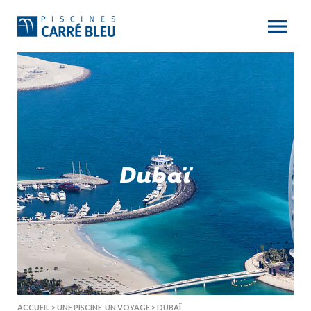
Dubaï
ACCUEIL
>
UNE PISCINE, UN VOYAGE
>
DUBAÏ