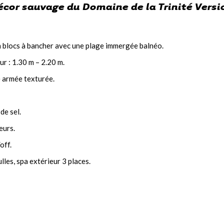
écor sauvage du Domaine de la Trinité Vers
en blocs à bancher avec une plage immergée balnéo.
r : 1.30 m – 2.20 m.
 armée texturée.
de sel.
eurs.
off.
lles, spa extérieur 3 places.