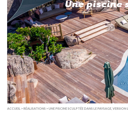
Une piscine 
ACCUEIL
>
RÉALISATIONS
>
UNE PISCINE SCULPTÉE DANS LE PAYSAGE, VERSION 