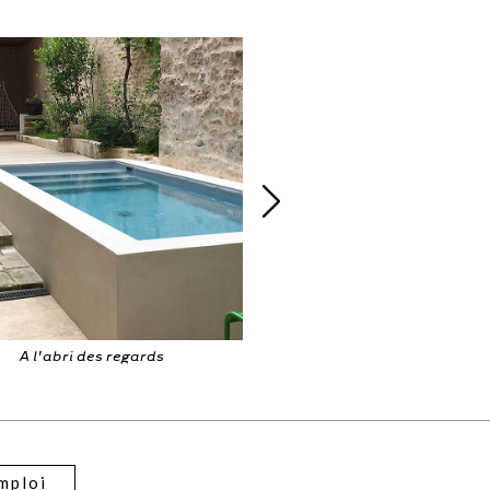
assin dans cour intérieure
Tout d'une grand
mploi