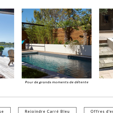
étente
A l'abri des regards
B
se
Rejoindre Carré Bleu
Offres d'e