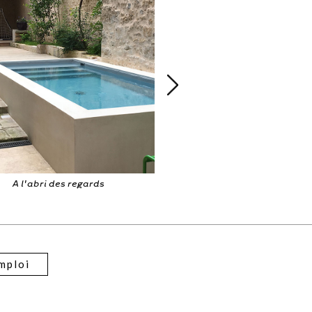
assin dans cour intérieure
Tout d'une grand
mploi