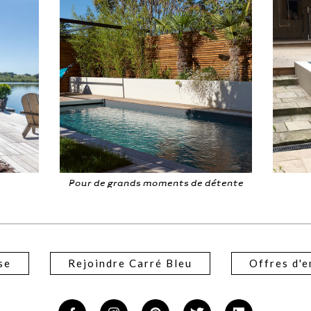
étente
A l'abri des regards
B
se
Rejoindre Carré Bleu
Offres d'e