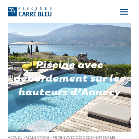
Piscine avec
débordement sur les
hauteurs d’Annecy
ACCUEIL
>
RÉALISATIONS
>
PISCINE AVEC DÉBORDEMENT SUR LES