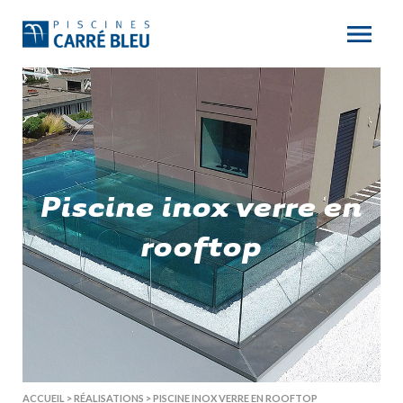
Piscine inox verre en
rooftop
ACCUEIL
>
RÉALISATIONS
>
PISCINE INOX VERRE EN ROOFTOP