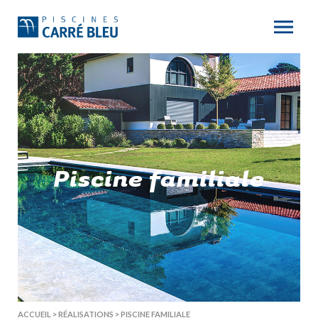
Piscine familiale
ACCUEIL
>
RÉALISATIONS
>
PISCINE FAMILIALE