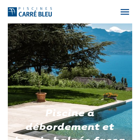
Piscine à
débordement et
bassin balnéo façon