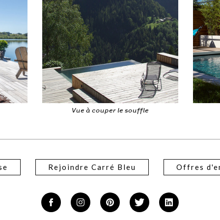
e souffle
A l'abri des regards
se
Rejoindre Carré Bleu
Offres d'e