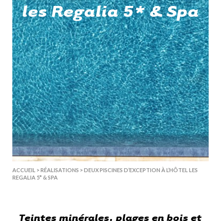
les Regalia 5* & Spa
ACCUEIL
>
RÉALISATIONS
>
DEUX PISCINES D’EXCEPTION À L’HÔTEL LES
REGALIA 5* & SPA
Teintes minérales, plages en bois et