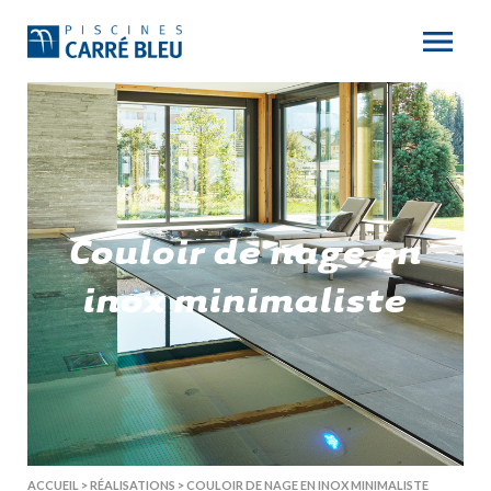
Couloir de nage en
inox minimaliste
ACCUEIL
>
RÉALISATIONS
>
COULOIR DE NAGE EN INOX MINIMALISTE