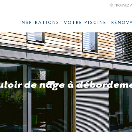
TROUVEZ VO
INSPIRATIONS
VOTRE PISCINE
RÉNOV
uloir de nage à débordem