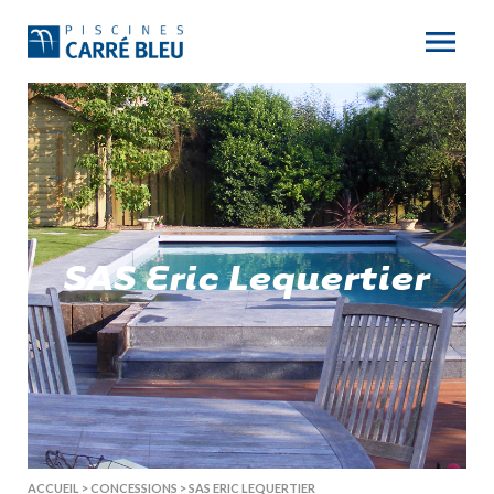
SAS Eric Lequertier
ACCUEIL
>
CONCESSIONS
>
SAS ERIC LEQUERTIER