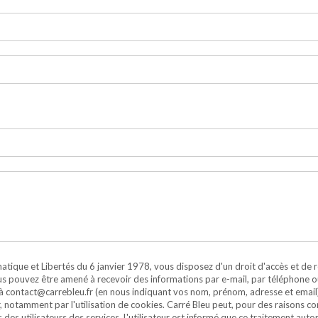
atique et Libertés du 6 janvier 1978, vous disposez d'un droit d'accès et de 
s pouvez être amené à recevoir des informations par e-mail, par téléphone ou 
l à contact@carrebleu.fr (en nous indiquant vos nom, prénom, adresse et email).
ur, notamment par l'utilisation de cookies. Carré Bleu peut, pour des raisons 
 des utilisateurs des services. L'utilisateur est informé que ce traitement au